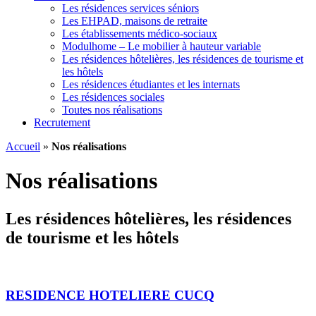
Les résidences services séniors
Les EHPAD, maisons de retraite
Les établissements médico-sociaux
Modulhome – Le mobilier à hauteur variable
Les résidences hôtelières, les résidences de tourisme et
les hôtels
Les résidences étudiantes et les internats
Les résidences sociales
Toutes nos réalisations
Recrutement
Accueil
»
Nos réalisations
Nos réalisations
Les résidences hôtelières, les résidences
de tourisme et les hôtels
RESIDENCE HOTELIERE CUCQ