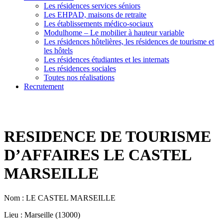
Les résidences services séniors
Les EHPAD, maisons de retraite
Les établissements médico-sociaux
Modulhome – Le mobilier à hauteur variable
Les résidences hôtelières, les résidences de tourisme et
les hôtels
Les résidences étudiantes et les internats
Les résidences sociales
Toutes nos réalisations
Recrutement
RESIDENCE DE TOURISME
D’AFFAIRES LE CASTEL
MARSEILLE
Nom : LE CASTEL MARSEILLE
Lieu : Marseille (13000)