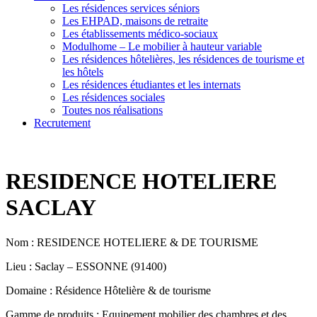
Les résidences services séniors
Les EHPAD, maisons de retraite
Les établissements médico-sociaux
Modulhome – Le mobilier à hauteur variable
Les résidences hôtelières, les résidences de tourisme et
les hôtels
Les résidences étudiantes et les internats
Les résidences sociales
Toutes nos réalisations
Recrutement
RESIDENCE HOTELIERE
SACLAY
Nom : RESIDENCE HOTELIERE & DE TOURISME
Lieu : Saclay – ESSONNE (91400)
Domaine : Résidence Hôtelière & de tourisme
Gamme de produits : Equipement mobilier des chambres et des